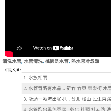
清洗水管
,
水管清洗
,
桃園洗水管
,
熱水忽冷忽熱
相關文章:
1. 水族相關
2. 水管管路有水晶... 新竹 竹東 榮樂街 
3. 龍頭一轉流出咖啡... 台北 松山 民生東
4. 水管跑出黑色豆腐.. 彰化 社頭 社斗路