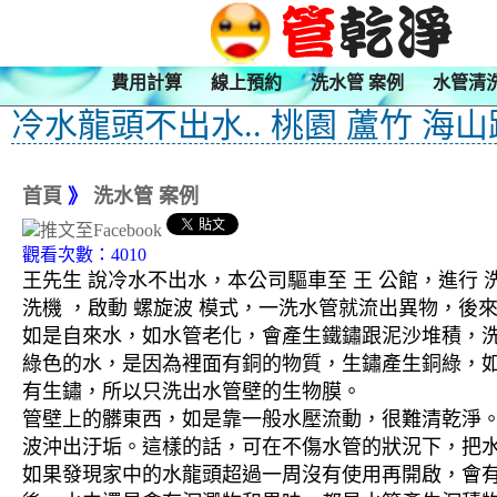
費用計算
線上預約
洗水管 案例
水管清
冷水龍頭不出水.. 桃園 蘆竹 海山
首頁
》
洗水管 案例
觀看次數：4010
王先生 說冷水不出水，本公司驅車至 王 公館，進行 
洗機 ，啟動 螺旋波 模式，一洗水管就流出異物，
如是自來水，如水管老化，會產生鐵鏽跟泥沙堆積，
綠色的水，是因為裡面有銅的物質，生鏽產生銅綠，
有生鏽，所以只洗出水管壁的生物膜。
管壁上的髒東西，如是靠一般水壓流動，很難清乾淨。 
波沖出汙垢。這樣的話，可在不傷水管的狀況下，把
如果發現家中的水龍頭超過一周沒有使用再開啟，會