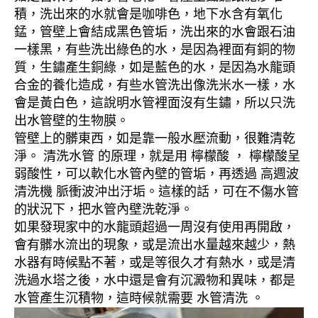
積，洗出來的水就會是咖啡色，地下水含有氧化
錳，管壁上會結成黑色管垢，洗出來的水會跟石油
一樣黑，有些洗出綠色的水，是因為裡面有銅的物
質，生鏽產生銅綠，如是藍色的水，是因為水龍頭
合金的養化造成，有些水管洗出像洗米水一樣，水
會是黃白色，這說明水管裡面沒有生鏽，所以只洗
出水管壁的生物膜。
管壁上的髒東西，如是靠一般水壓流動，很難清乾
淨。 清洗水管 的原理，就是用 檸檬酸 ， 檸檬酸呈
弱酸性，可以軟化水管內壁的管垢，再透過 高週波
清洗機 脈衝波沖出汙垢。這樣的話，可在不傷水管
的狀況下，把水管內壁洗乾淨。
如果發現家中的水龍頭超過一周沒有使用再開啟，
會有髒水流出的現象，或是流出水量越來越少，熱
水器有時候點不著，或是等很久才有熱水，或是清
洗過水塔之後，水中還是會有沉澱物和異味，都是
水管產生沉積物，這時候就需要 水管清洗 。