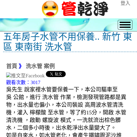
登入
五年房子水管不用保養.. 新竹 東
區 東南街 洗水管
首頁
》
洗水管 案例
觀看次數：3017
吳先生 說家裡水管要保養一下，本公司驅車至
吳 公館，進行 洗水管 作業，檢測發現管路都是異
物，出水量也偏小，本公司裝設 高周波水管清洗
機，灌入 檸檬酸 至水管，等了約15分，開啟 水管
清洗機 ，啟動 螺旋波 模式，一洗就流出棕色髒
水，二個多小時後，出水乾淨出水量變大了。
如是自來水，如水管老化，會產生鐵鏽跟泥沙堆