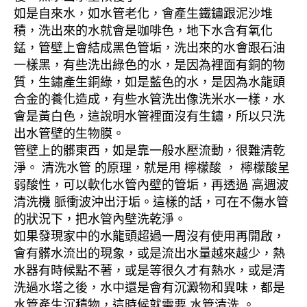
如是自來水，如水管老化，會產生鐵鏽跟泥沙堆
積，洗出來的水就會是咖啡色，地下水含有氧化
錳，管壁上會結成黑色管垢，洗出來的水會跟石油
一樣黑，有些洗出綠色的水，是因為裡面有銅的物
質，生鏽產生銅綠，如是藍色的水，是因為水龍頭
合金的養化造成，有些水管洗出像洗米水一樣，水
會是黃白色，這說明水管裡面沒有生鏽，所以只洗
出水管壁的生物膜。
管壁上的髒東西，如是靠一般水壓流動，很難清乾
淨。 清洗水管 的原理，就是用 檸檬酸 ， 檸檬酸呈
弱酸性，可以軟化水管內壁的管垢，再透過 高週波
清洗機 脈衝波沖出汙垢。這樣的話，可在不傷水管
的狀況下，把水管內壁洗乾淨。
如果發現家中的水龍頭超過一周沒有使用再開啟，
會有髒水流出的現象，或是流出水量越來越少，熱
水器有時候點不著，或是等很久才有熱水，或是清
洗過水塔之後，水中還是會有沉澱物和異味，都是
水管產生沉積物，這時候就需要 水管清洗 。