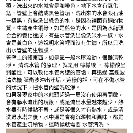
積，洗出來的水就會是咖啡色，地下水含有氧化
錳，管壁上會結成黑色管垢，洗出來的水會跟石油
一樣黑，有些洗出綠色的水，是因為裡面有銅的物
質，生鏽產生銅綠，如是藍色的水，是因為水龍頭
合金的養化造成，有些水管洗出像洗米水一樣，水
會是黃白色，這說明水管裡面沒有生鏽，所以只洗
出水管壁的生物膜。
管壁上的髒東西，如是靠一般水壓流動，很難清乾
淨。 清洗水管 的原理，就是用 檸檬酸 ， 檸檬酸呈
弱酸性，可以軟化水管內壁的管垢，再透過 高週波
清洗機 脈衝波沖出汙垢。這樣的話，可在不傷水管
的狀況下，把水管內壁洗乾淨。
如果發現家中的水龍頭超過一周沒有使用再開啟，
會有髒水流出的現象，或是流出水量越來越少，熱
水器有時候點不著，或是等很久才有熱水，或是清
洗過水塔之後，水中還是會有沉澱物和異味，都是
水管產生沉積物，這時候就需要 水管清洗 。