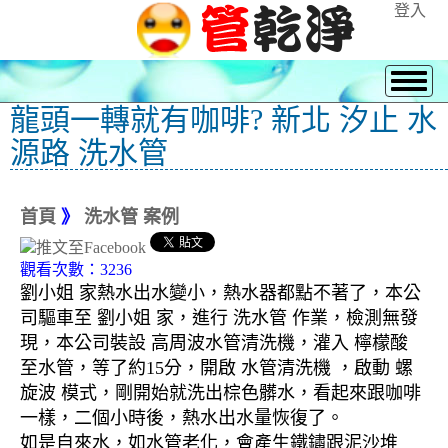
登入
龍頭一轉就有咖啡? 新北 汐止 水
源路 洗水管
首頁
》
洗水管 案例
觀看次數：3236
劉小姐 家熱水出水變小，熱水器都點不著了，本公
司驅車至 劉小姐 家，進行 洗水管 作業，檢測無發
現，本公司裝設 高周波水管清洗機，灌入 檸檬酸
至水管，等了約15分，開啟 水管清洗機 ，啟動 螺
旋波 模式，剛開始就洗出棕色髒水，看起來跟咖啡
一樣，二個小時後，熱水出水量恢復了。
如是自來水，如水管老化，會產生鐵鏽跟泥沙堆