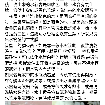
積，洗出來的水就會是咖啡色，地下水含有氧化
錳，管壁上會結成黑色管垢，洗出來的水會跟石油
一樣黑，有些洗出綠色的水，是因為裡面有銅的物
質，生鏽產生銅綠，如是藍色的水，是因為水龍頭
合金的養化造成，有些水管洗出像洗米水一樣，水
會是黃白色，這說明水管裡面沒有生鏽，所以只洗
出水管壁的生物膜。
管壁上的髒東西，如是靠一般水壓流動，很難清乾
淨。 清洗水管 的原理，就是用 檸檬酸 ， 檸檬酸呈
弱酸性，可以軟化水管內壁的管垢，再透過 高週波
清洗機 脈衝波沖出汙垢。這樣的話，可在不傷水管
的狀況下，把水管內壁洗乾淨。
如果發現家中的水龍頭超過一周沒有使用再開啟，
會有髒水流出的現象，或是流出水量越來越少，熱
水器有時候點不著，或是等很久才有熱水，或是清
洗過水塔之後，水中還是會有沉澱物和異味，都是
水管產生沉積物，這時候就需要 水管清洗 。