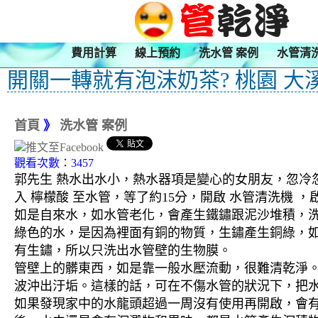
費用計算
線上預約
洗水管 案例
水管清
開關一轉就有泡沫奶茶? 桃園 大
首頁
》
洗水管 案例
觀看次數：3457
郭先生 熱水出水小，熱水器項是變心的女朋友，忽冷忽
入 檸檬酸 至水管，等了約15分，開啟 水管清洗機
如是自來水，如水管老化，會產生鐵鏽跟泥沙堆積，
綠色的水，是因為裡面有銅的物質，生鏽產生銅綠，
有生鏽，所以只洗出水管壁的生物膜。
管壁上的髒東西，如是靠一般水壓流動，很難清乾淨。 
波沖出汙垢。這樣的話，可在不傷水管的狀況下，把
如果發現家中的水龍頭超過一周沒有使用再開啟，會