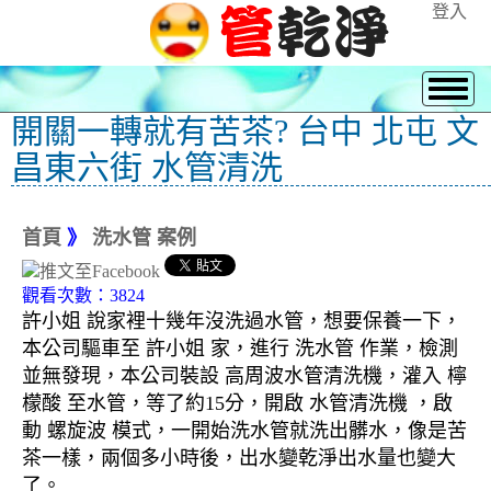
登入
開關一轉就有苦茶? 台中 北屯 文
昌東六街 水管清洗
首頁
》
洗水管 案例
觀看次數：3824
許小姐 說家裡十幾年沒洗過水管，想要保養一下，
本公司驅車至 許小姐 家，進行 洗水管 作業，檢測
並無發現，本公司裝設 高周波水管清洗機，灌入 檸
檬酸 至水管，等了約15分，開啟 水管清洗機 ，啟
動 螺旋波 模式，一開始洗水管就洗出髒水，像是苦
茶一樣，兩個多小時後，出水變乾淨出水量也變大
了。