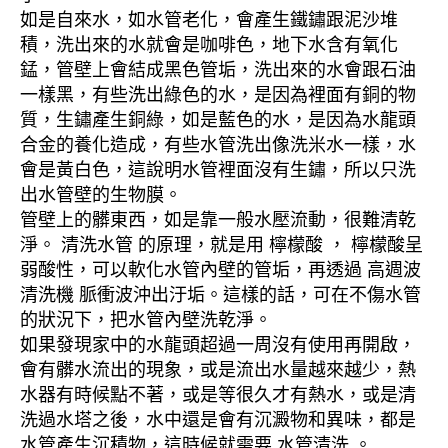
如是自來水，如水管老化，會產生鐵鏽跟泥沙堆
積，洗出來的水就會是咖啡色，地下水含有氧化
錳，管壁上會結成黑色管垢，洗出來的水會跟石油
一樣黑，有些洗出綠色的水，是因為裡面有銅的物
質，生鏽產生銅綠，如是藍色的水，是因為水龍頭
合金的養化造成，有些水管洗出像洗米水一樣，水
會是黃白色，這說明水管裡面沒有生鏽，所以只洗
出水管壁的生物膜。
管壁上的髒東西，如是靠一般水壓流動，很難清乾
淨。 清洗水管 的原理，就是用 檸檬酸 ， 檸檬酸呈
弱酸性，可以軟化水管內壁的管垢，再透過 高週波
清洗機 脈衝波沖出汙垢。這樣的話，可在不傷水管
的狀況下，把水管內壁洗乾淨。
如果發現家中的水龍頭超過一周沒有使用再開啟，
會有髒水流出的現象，或是流出水量越來越少，熱
水器有時候點不著，或是等很久才有熱水，或是清
洗過水塔之後，水中還是會有沉澱物和異味，都是
水管產生沉積物，這時候就需要 水管清洗 。