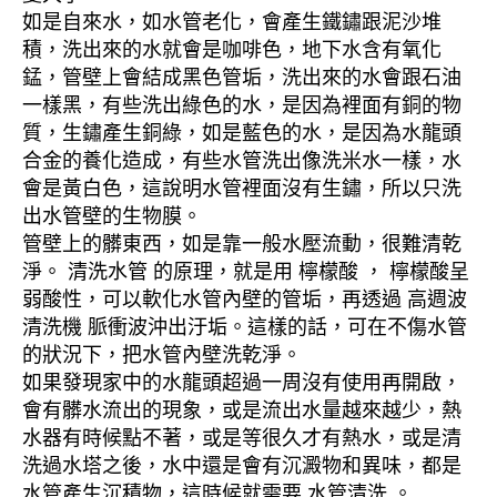
如是自來水，如水管老化，會產生鐵鏽跟泥沙堆
積，洗出來的水就會是咖啡色，地下水含有氧化
錳，管壁上會結成黑色管垢，洗出來的水會跟石油
一樣黑，有些洗出綠色的水，是因為裡面有銅的物
質，生鏽產生銅綠，如是藍色的水，是因為水龍頭
合金的養化造成，有些水管洗出像洗米水一樣，水
會是黃白色，這說明水管裡面沒有生鏽，所以只洗
出水管壁的生物膜。
管壁上的髒東西，如是靠一般水壓流動，很難清乾
淨。 清洗水管 的原理，就是用 檸檬酸 ， 檸檬酸呈
弱酸性，可以軟化水管內壁的管垢，再透過 高週波
清洗機 脈衝波沖出汙垢。這樣的話，可在不傷水管
的狀況下，把水管內壁洗乾淨。
如果發現家中的水龍頭超過一周沒有使用再開啟，
會有髒水流出的現象，或是流出水量越來越少，熱
水器有時候點不著，或是等很久才有熱水，或是清
洗過水塔之後，水中還是會有沉澱物和異味，都是
水管產生沉積物，這時候就需要 水管清洗 。