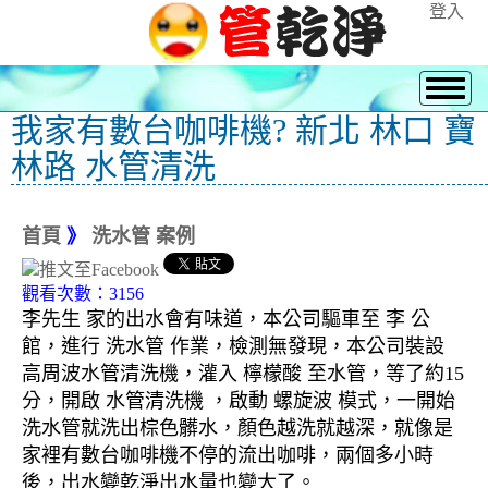
登入
我家有數台咖啡機? 新北 林口 寶
林路 水管清洗
首頁
》
洗水管 案例
觀看次數：3156
李先生 家的出水會有味道，本公司驅車至 李 公
館，進行 洗水管 作業，檢測無發現，本公司裝設
高周波水管清洗機，灌入 檸檬酸 至水管，等了約15
分，開啟 水管清洗機 ，啟動 螺旋波 模式，一開始
洗水管就洗出棕色髒水，顏色越洗就越深，就像是
家裡有數台咖啡機不停的流出咖啡，兩個多小時
後，出水變乾淨出水量也變大了。