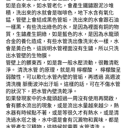
如是自來水，如水管老化，會產生鐵鏽跟泥沙堆
積，洗出來的水就會是咖啡色，地下水含有氧化
錳，管壁上會結成黑色管垢，洗出來的水會跟石油
一樣黑，有些洗出綠色的水，是因為裡面有銅的物
質，生鏽產生銅綠，如是藍色的水，是因為水龍頭
合金的養化造成，有些水管洗出像洗米水一樣，水
會是黃白色，這說明水管裡面沒有生鏽，所以只洗
出水管壁的生物膜。
管壁上的髒東西，如是靠一般水壓流動，很難清乾
淨。 清洗水管 的原理，就是用 檸檬酸 ， 檸檬酸呈
弱酸性，可以軟化水管內壁的管垢，再透過 高週波
清洗機 脈衝波沖出汙垢。這樣的話，可在不傷水管
的狀況下，把水管內壁洗乾淨。
如果發現家中的水龍頭超過一周沒有使用再開啟，
會有髒水流出的現象，或是流出水量越來越少，熱
水器有時候點不著，或是等很久才有熱水，或是清
洗過水塔之後，水中還是會有沉澱物和異味，都是
水管產生沉積物，這時候就需要 水管清洗 。