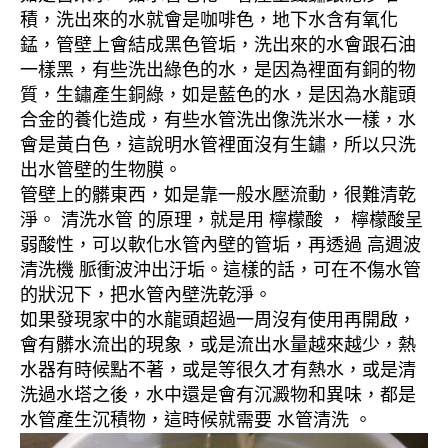
積，洗出來的水就會是咖啡色，地下水含有氧化
錳，管壁上會結成黑色管垢，洗出來的水會跟石油
一樣黑，有些洗出綠色的水，是因為裡面有銅的物
質，生鏽產生銅綠，如是藍色的水，是因為水龍頭
合金的養化造成，有些水管洗出像洗米水一樣，水
會是黃白色，這說明水管裡面沒有生鏽，所以只洗
出水管壁的生物膜。
管壁上的髒東西，如是靠一般水壓流動，很難清乾
淨。 清洗水管 的原理，就是用 檸檬酸 ， 檸檬酸呈
弱酸性，可以軟化水管內壁的管垢，再透過 高週波
清洗機 脈衝波沖出汙垢。這樣的話，可在不傷水管
的狀況下，把水管內壁洗乾淨。
如果發現家中的水龍頭超過一周沒有使用再開啟，
會有髒水流出的現象，或是流出水量越來越少，熱
水器有時候點不著，或是等很久才有熱水，或是清
洗過水塔之後，水中還是會有沉澱物和異味，都是
水管產生沉積物，這時候就需要 水管清洗 。