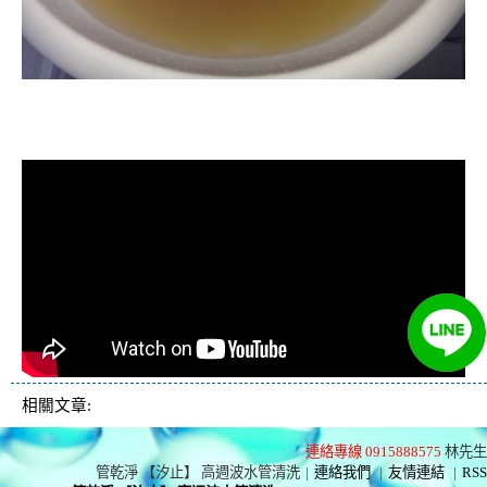
清洗水管, 水管清洗, 洗水管, 熱水忽
冷忽熱
相關文章:
連絡專線 0915888575
林先生
管乾淨 【汐止】 高週波水管清洗
|
連絡我們
|
友情連結
|
RSS