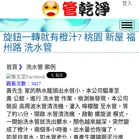
登入
旋鈕一轉就有橙汁? 桃園 新屋 福
州路 洗水管
首頁
》
洗水管 案例
觀看次數：3427
黃先生 家的熱水龍頭出水很小，本公司驅車至
黃 公館，進行 洗水管 作業，檢測無發現，本公司
裝設 高周波水管清洗機，灌入 檸檬酸 至水管，等
了約15分，開啟 水管清洗機 ，啟動 螺旋波 模式，
一開始洗水管就洗出髒水，顏色越來越深，突然變
成了橙汁，兩個多小時後，出水量也恢復了。
如是自來水，如水管老化，會產生鐵鏽跟泥沙堆