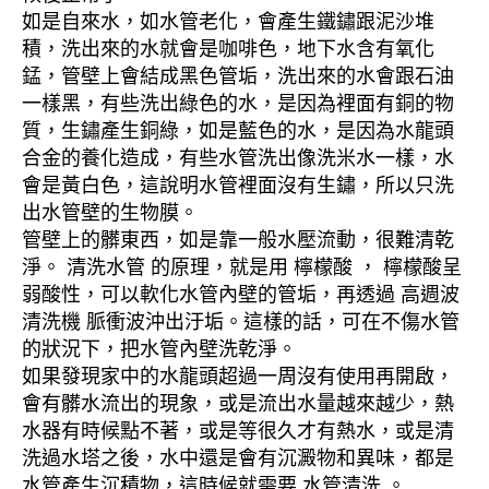
如是自來水，如水管老化，會產生鐵鏽跟泥沙堆
積，洗出來的水就會是咖啡色，地下水含有氧化
錳，管壁上會結成黑色管垢，洗出來的水會跟石油
一樣黑，有些洗出綠色的水，是因為裡面有銅的物
質，生鏽產生銅綠，如是藍色的水，是因為水龍頭
合金的養化造成，有些水管洗出像洗米水一樣，水
會是黃白色，這說明水管裡面沒有生鏽，所以只洗
出水管壁的生物膜。
管壁上的髒東西，如是靠一般水壓流動，很難清乾
淨。 清洗水管 的原理，就是用 檸檬酸 ， 檸檬酸呈
弱酸性，可以軟化水管內壁的管垢，再透過 高週波
清洗機 脈衝波沖出汙垢。這樣的話，可在不傷水管
的狀況下，把水管內壁洗乾淨。
如果發現家中的水龍頭超過一周沒有使用再開啟，
會有髒水流出的現象，或是流出水量越來越少，熱
水器有時候點不著，或是等很久才有熱水，或是清
洗過水塔之後，水中還是會有沉澱物和異味，都是
水管產生沉積物，這時候就需要 水管清洗 。