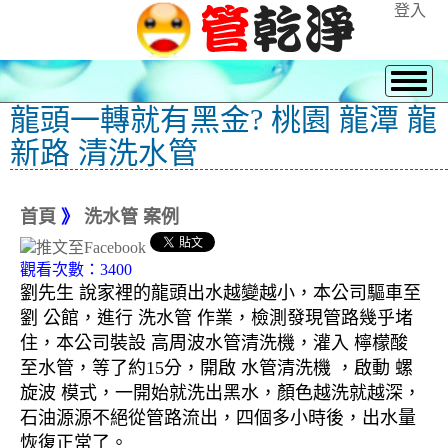
登入
龍頭一轉就有黑金? 桃園 龍潭 龍
新路 清洗水管
首頁
》
洗水管 案例
觀看次數：3400
劉先生 說家裡的龍頭出水越變越小，本公司驅車至
劉 公館，進行 洗水管 作業，檢測發現管路幾乎堵
住，本公司裝設 高周波水管清洗機，灌入 檸檬酸
至水管，等了約15分，開啟 水管清洗機 ，啟動 螺
旋波 模式，一開始就洗出黑水，顏色越洗就越深，
石油源源不絕從管路流出，四個多小時後，出水量
恢復正常了。