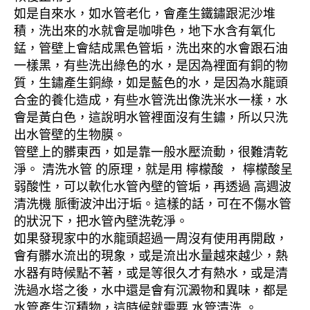
如是自來水，如水管老化，會產生鐵鏽跟泥沙堆
積，洗出來的水就會是咖啡色，地下水含有氧化
錳，管壁上會結成黑色管垢，洗出來的水會跟石油
一樣黑，有些洗出綠色的水，是因為裡面有銅的物
質，生鏽產生銅綠，如是藍色的水，是因為水龍頭
合金的養化造成，有些水管洗出像洗米水一樣，水
會是黃白色，這說明水管裡面沒有生鏽，所以只洗
出水管壁的生物膜。
管壁上的髒東西，如是靠一般水壓流動，很難清乾
淨。 清洗水管 的原理，就是用 檸檬酸 ， 檸檬酸呈
弱酸性，可以軟化水管內壁的管垢，再透過 高週波
清洗機 脈衝波沖出汙垢。這樣的話，可在不傷水管
的狀況下，把水管內壁洗乾淨。
如果發現家中的水龍頭超過一周沒有使用再開啟，
會有髒水流出的現象，或是流出水量越來越少，熱
水器有時候點不著，或是等很久才有熱水，或是清
洗過水塔之後，水中還是會有沉澱物和異味，都是
水管產生沉積物，這時候就需要 水管清洗 。