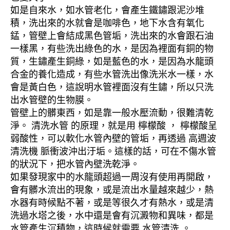
如是自來水，如水管老化，會產生鐵鏽跟泥沙堆
積，洗出來的水就會是咖啡色，地下水含有氧化
錳，管壁上會結成黑色管垢，洗出來的水會跟石油
一樣黑，有些洗出綠色的水，是因為裡面有銅的物
質，生鏽產生銅綠，如是藍色的水，是因為水龍頭
合金的養化造成，有些水管洗出像洗米水一樣，水
會是黃白色，這說明水管裡面沒有生鏽，所以只洗
出水管壁的生物膜。
管壁上的髒東西，如是靠一般水壓流動，很難清乾
淨。 清洗水管 的原理，就是用 檸檬酸 ， 檸檬酸呈
弱酸性，可以軟化水管內壁的管垢，再透過 高週波
清洗機 脈衝波沖出汙垢。這樣的話，可在不傷水管
的狀況下，把水管內壁洗乾淨。
如果發現家中的水龍頭超過一周沒有使用再開啟，
會有髒水流出的現象，或是流出水量越來越少，熱
水器有時候點不著，或是等很久才有熱水，或是清
洗過水塔之後，水中還是會有沉澱物和異味，都是
水管產生沉積物，這時候就需要 水管清洗 。