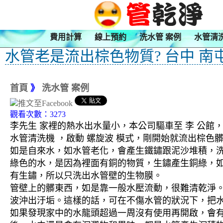
費用計算
線上預約
洗水管 案例
水管清
水管老是流出棕色物質? 台中 南
首頁
》
洗水管 案例
觀看次數：3273
李先生 家裡的熱水出水量小，本公司驅車至 李 公館，
水管清洗機 ，啟動 螺旋波 模式，剛開始就流出棕
如是自來水，如水管老化，會產生鐵鏽跟泥沙堆積，
綠色的水，是因為裡面有銅的物質，生鏽產生銅綠，
有生鏽，所以只洗出水管壁的生物膜。
管壁上的髒東西，如是靠一般水壓流動，很難清乾淨。 
波沖出汙垢。這樣的話，可在不傷水管的狀況下，把
如果發現家中的水龍頭超過一周沒有使用再開啟，會