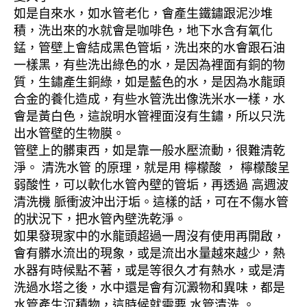
如是自來水，如水管老化，會產生鐵鏽跟泥沙堆
積，洗出來的水就會是咖啡色，地下水含有氧化
錳，管壁上會結成黑色管垢，洗出來的水會跟石油
一樣黑，有些洗出綠色的水，是因為裡面有銅的物
質，生鏽產生銅綠，如是藍色的水，是因為水龍頭
合金的養化造成，有些水管洗出像洗米水一樣，水
會是黃白色，這說明水管裡面沒有生鏽，所以只洗
出水管壁的生物膜。
管壁上的髒東西，如是靠一般水壓流動，很難清乾
淨。 清洗水管 的原理，就是用 檸檬酸 ， 檸檬酸呈
弱酸性，可以軟化水管內壁的管垢，再透過 高週波
清洗機 脈衝波沖出汙垢。這樣的話，可在不傷水管
的狀況下，把水管內壁洗乾淨。
如果發現家中的水龍頭超過一周沒有使用再開啟，
會有髒水流出的現象，或是流出水量越來越少，熱
水器有時候點不著，或是等很久才有熱水，或是清
洗過水塔之後，水中還是會有沉澱物和異味，都是
水管產生沉積物，這時候就需要 水管清洗 。