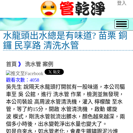
登入
水龍頭出水總是有味道? 苗栗 銅
鑼 民享路 清洗水管
首頁
》
洗水管 案例
觀看次數：4058
吳先生 說隔天水龍頭打開就有一股味道，本公司驅
車至 吳 公館，進行 洗水管 作業，檢測並無發現，
本公司裝設 高周波水管清洗機，灌入 檸檬酸 至水
管，等了約15分，開啟 水管清洗機 ，啟動 螺旋
波 模式，剛洗水管就流出髒水，顏色越來越深，兩
個多小時後，出水變乾淨出水量也變大了。
如是自來水，如水管老化，會產生鐵鏽跟泥沙堆