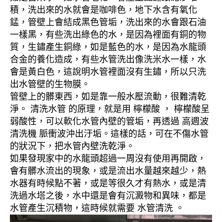
積，洗出來的水就會是咖啡色，地下水含有氧化
錳，管壁上會結成黑色管垢，洗出來的水會跟石油
一樣黑，有些洗出綠色的水，是因為裡面有銅的物
質，生鏽產生銅綠，如是藍色的水，是因為水龍頭
合金的養化造成，有些水管洗出像洗米水一樣，水
會是黃白色，這說明水管裡面沒有生鏽，所以只洗
出水管壁的生物膜。
管壁上的髒東西，如是靠一般水壓流動，很難清乾
淨。 清洗水管 的原理，就是用 檸檬酸 ， 檸檬酸呈
弱酸性，可以軟化水管內壁的管垢，再透過 高週波
清洗機 脈衝波沖出汙垢。這樣的話，可在不傷水管
的狀況下，把水管內壁洗乾淨。
如果發現家中的水龍頭超過一周沒有使用再開啟，
會有髒水流出的現象，或是流出水量越來越少，熱
水器有時候點不著，或是等很久才有熱水，或是清
洗過水塔之後，水中還是會有沉澱物和異味，都是
水管產生沉積物，這時候就需要 水管清洗 。