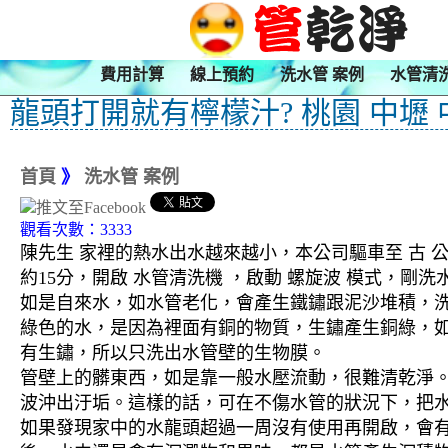
費用計算
線上預約
洗水管 案例
水管清
龍頭打開就有檸檬汁? 桃園 中壢
首頁
》
洗水管 案例
觀看次數：3333
陳先生 家裡的熱水出水越來越小，本公司驅車至 古 
約15分，開啟 水管清洗機 ，啟動 螺旋波 模式，
如是自來水，如水管老化，會產生鐵鏽跟泥沙堆積，
綠色的水，是因為裡面有銅的物質，生鏽產生銅綠，
有生鏽，所以只洗出水管壁的生物膜。
管壁上的髒東西，如是靠一般水壓流動，很難清乾淨。 
波沖出汙垢。這樣的話，可在不傷水管的狀況下，把
如果發現家中的水龍頭超過一周沒有使用再開啟，會