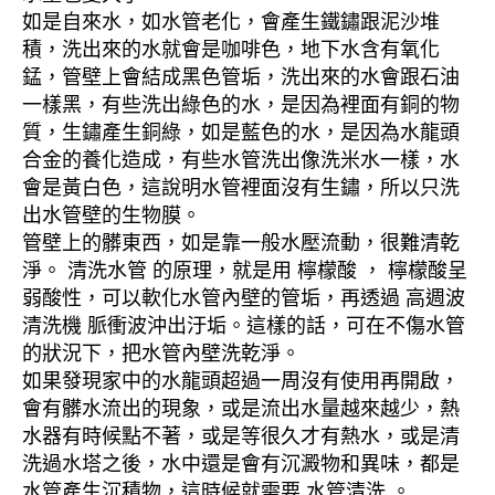
如是自來水，如水管老化，會產生鐵鏽跟泥沙堆
積，洗出來的水就會是咖啡色，地下水含有氧化
錳，管壁上會結成黑色管垢，洗出來的水會跟石油
一樣黑，有些洗出綠色的水，是因為裡面有銅的物
質，生鏽產生銅綠，如是藍色的水，是因為水龍頭
合金的養化造成，有些水管洗出像洗米水一樣，水
會是黃白色，這說明水管裡面沒有生鏽，所以只洗
出水管壁的生物膜。
管壁上的髒東西，如是靠一般水壓流動，很難清乾
淨。 清洗水管 的原理，就是用 檸檬酸 ， 檸檬酸呈
弱酸性，可以軟化水管內壁的管垢，再透過 高週波
清洗機 脈衝波沖出汙垢。這樣的話，可在不傷水管
的狀況下，把水管內壁洗乾淨。
如果發現家中的水龍頭超過一周沒有使用再開啟，
會有髒水流出的現象，或是流出水量越來越少，熱
水器有時候點不著，或是等很久才有熱水，或是清
洗過水塔之後，水中還是會有沉澱物和異味，都是
水管產生沉積物，這時候就需要 水管清洗 。