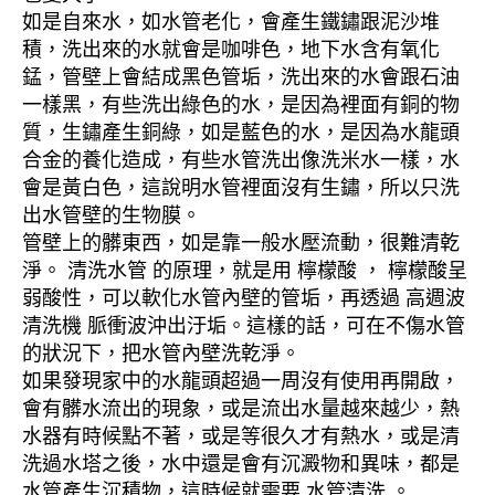
如是自來水，如水管老化，會產生鐵鏽跟泥沙堆
積，洗出來的水就會是咖啡色，地下水含有氧化
錳，管壁上會結成黑色管垢，洗出來的水會跟石油
一樣黑，有些洗出綠色的水，是因為裡面有銅的物
質，生鏽產生銅綠，如是藍色的水，是因為水龍頭
合金的養化造成，有些水管洗出像洗米水一樣，水
會是黃白色，這說明水管裡面沒有生鏽，所以只洗
出水管壁的生物膜。
管壁上的髒東西，如是靠一般水壓流動，很難清乾
淨。 清洗水管 的原理，就是用 檸檬酸 ， 檸檬酸呈
弱酸性，可以軟化水管內壁的管垢，再透過 高週波
清洗機 脈衝波沖出汙垢。這樣的話，可在不傷水管
的狀況下，把水管內壁洗乾淨。
如果發現家中的水龍頭超過一周沒有使用再開啟，
會有髒水流出的現象，或是流出水量越來越少，熱
水器有時候點不著，或是等很久才有熱水，或是清
洗過水塔之後，水中還是會有沉澱物和異味，都是
水管產生沉積物，這時候就需要 水管清洗 。