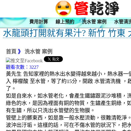
費用計算
線上預約
洗水管 案例
水管清
水龍頭打開就有果汁? 新竹 竹東
首頁
》
洗水管 案例
觀看次數：3227
黃先生 告知家裡的熱水出水變得越來越小，熱水器一值
入 檸檬酸 至水管，等了約15分，開啟 水管清洗機
了。
如是自來水，如水管老化，會產生鐵鏽跟泥沙堆積，
綠色的水，是因為裡面有銅的物質，生鏽產生銅綠，
有生鏽，所以只洗出水管壁的生物膜。
管壁上的髒東西，如是靠一般水壓流動，很難清乾淨。 
波沖出汙垢。這樣的話，可在不傷水管的狀況下，把