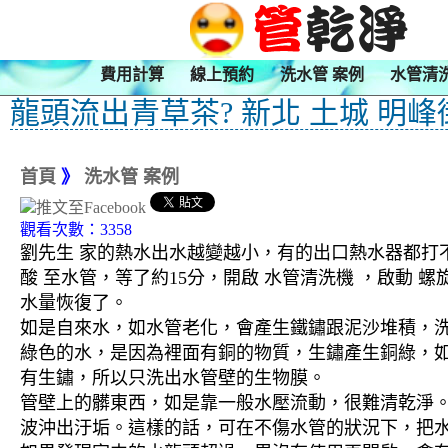
費用計算
線上預約
洗水管 案例
水管清
龍頭流出青草茶? 新北 土城 明峰
首頁
》
洗水管 案例
觀看次數：3358
劉先生 家的熱水出水越變越小，有的出口熱水器都打不
酸 至水管，等了約15分，開啟 水管清洗機 ，啟動
水量恢復了。
如是自來水，如水管老化，會產生鐵鏽跟泥沙堆積，
綠色的水，是因為裡面有銅的物質，生鏽產生銅綠，
有生鏽，所以只洗出水管壁的生物膜。
管壁上的髒東西，如是靠一般水壓流動，很難清乾淨。 
波沖出汙垢。這樣的話，可在不傷水管的狀況下，把