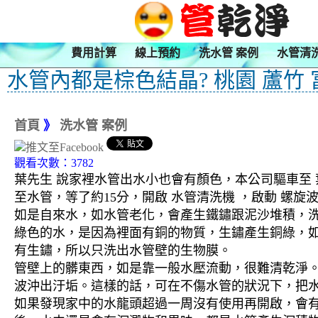
費用計算
線上預約
洗水管 案例
水管清
水管內都是棕色結晶? 桃園 蘆竹
首頁
》
洗水管 案例
觀看次數：3782
葉先生 說家裡水管出水小也會有顏色，本公司驅車至 
至水管，等了約15分，開啟 水管清洗機 ，啟動 螺
如是自來水，如水管老化，會產生鐵鏽跟泥沙堆積，
綠色的水，是因為裡面有銅的物質，生鏽產生銅綠，
有生鏽，所以只洗出水管壁的生物膜。
管壁上的髒東西，如是靠一般水壓流動，很難清乾淨。 
波沖出汙垢。這樣的話，可在不傷水管的狀況下，把
如果發現家中的水龍頭超過一周沒有使用再開啟，會