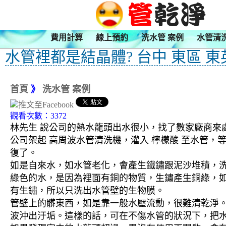
費用計算
線上預約
洗水管 案例
水管清
水管裡都是結晶體? 台中 東區 東
首頁
》
洗水管 案例
觀看次數：3372
林先生 說公司的熱水龍頭出水很小，找了數家廠商來
公司架起 高周波水管清洗機，灌入 檸檬酸 至水管，
復了。
如是自來水，如水管老化，會產生鐵鏽跟泥沙堆積，
綠色的水，是因為裡面有銅的物質，生鏽產生銅綠，
有生鏽，所以只洗出水管壁的生物膜。
管壁上的髒東西，如是靠一般水壓流動，很難清乾淨。 
波沖出汙垢。這樣的話，可在不傷水管的狀況下，把