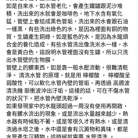
如是自來水，如水管老化，會產生鐵鏽跟泥沙堆
積，洗出來的水就會是咖啡色，地下水含有氧化
錳，管壁上會結成黑色管垢，洗出來的水會跟石油
一樣黑，有些洗出綠色的水，是因為裡面有銅的物
質，生鏽產生銅綠，如是藍色的水，是因為水龍頭
合金的養化造成，有些水管洗出像洗米水一樣，水
會是黃白色，這說明水管裡面沒有生鏽，所以只洗
出水管壁的生物膜。
管壁上的髒東西，如是靠一般水壓流動，很難清乾
淨。 清洗水管 的原理，就是用 檸檬酸 ， 檸檬酸呈
弱酸性，可以軟化水管內壁的管垢，再透過 高週波
清洗機 脈衝波沖出汙垢。這樣的話，可在不傷水管
的狀況下，把水管內壁洗乾淨。
如果發現家中的水龍頭超過一周沒有使用再開啟，
會有髒水流出的現象，或是流出水量越來越少，熱
水器有時候點不著，或是等很久才有熱水，或是清
洗過水塔之後，水中還是會有沉澱物和異味，都是
水管產生沉積物，這時候就需要 水管清洗 。