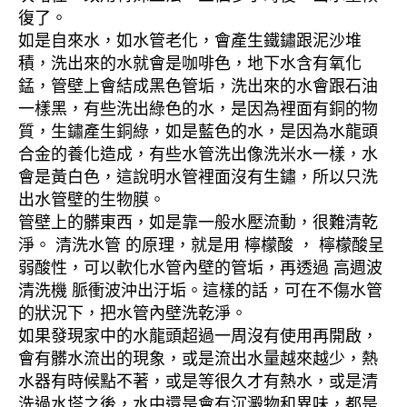
復了。
如是自來水，如水管老化，會產生鐵鏽跟泥沙堆
積，洗出來的水就會是咖啡色，地下水含有氧化
錳，管壁上會結成黑色管垢，洗出來的水會跟石油
一樣黑，有些洗出綠色的水，是因為裡面有銅的物
質，生鏽產生銅綠，如是藍色的水，是因為水龍頭
合金的養化造成，有些水管洗出像洗米水一樣，水
會是黃白色，這說明水管裡面沒有生鏽，所以只洗
出水管壁的生物膜。
管壁上的髒東西，如是靠一般水壓流動，很難清乾
淨。 清洗水管 的原理，就是用 檸檬酸 ， 檸檬酸呈
弱酸性，可以軟化水管內壁的管垢，再透過 高週波
清洗機 脈衝波沖出汙垢。這樣的話，可在不傷水管
的狀況下，把水管內壁洗乾淨。
如果發現家中的水龍頭超過一周沒有使用再開啟，
會有髒水流出的現象，或是流出水量越來越少，熱
水器有時候點不著，或是等很久才有熱水，或是清
洗過水塔之後，水中還是會有沉澱物和異味，都是