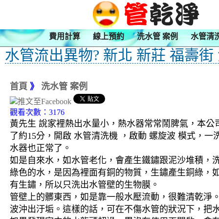
費用計算
線上預約
洗水管 案例
水管清
水管流出異物? 新北 新莊 福壽街
首頁
》
洗水管 案例
觀看次數：3176
黃先生 說家裡熱出水量小，熱水器常常鬧脾氣，本公司
了約15分，開啟 水管清洗機 ，啟動 螺旋波 模式
水器也正常了。
如是自來水，如水管老化，會產生鐵鏽跟泥沙堆積，
綠色的水，是因為裡面有銅的物質，生鏽產生銅綠，
有生鏽，所以只洗出水管壁的生物膜。
管壁上的髒東西，如是靠一般水壓流動，很難清乾淨。 
波沖出汙垢。這樣的話，可在不傷水管的狀況下，把