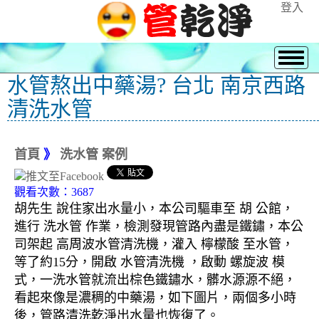
登入
水管熬出中藥湯? 台北 南京西路
清洗水管
首頁
》
洗水管 案例
觀看次數：3687
胡先生 說住家出水量小，本公司驅車至 胡 公館，
進行 洗水管 作業，檢測發現管路內盡是鐵鏽，本公
司架起 高周波水管清洗機，灌入 檸檬酸 至水管，
等了約15分，開啟 水管清洗機 ，啟動 螺旋波 模
式，一洗水管就流出棕色鐵鏽水，髒水源源不絕，
看起來像是濃稠的中藥湯，如下圖片，兩個多小時
後，管路清洗乾淨出水量也恢復了。