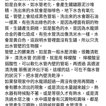
如是自來水，如水管老化，會產生鐵鏽跟泥沙堆
積，洗出來的水就會是咖啡色，地下水含有氧化
錳，管壁上會結成黑色管垢，洗出來的水會跟石油
一樣黑，有些洗出綠色的水，是因為裡面有銅的物
質，生鏽產生銅綠，如是藍色的水，是因為水龍頭
合金的養化造成，有些水管洗出像洗米水一樣，水
會是黃白色，這說明水管裡面沒有生鏽，所以只洗
出水管壁的生物膜。
管壁上的髒東西，如是靠一般水壓流動，很難清乾
淨。 清洗水管 的原理，就是用 檸檬酸 ， 檸檬酸呈
弱酸性，可以軟化水管內壁的管垢，再透過 高週波
清洗機 脈衝波沖出汙垢。這樣的話，可在不傷水管
的狀況下，把水管內壁洗乾淨。
如果發現家中的水龍頭超過一周沒有使用再開啟，
會有髒水流出的現象，或是流出水量越來越少，熱
水器有時候點不著，或是等很久才有熱水，或是清
洗過水塔之後，水中還是會有沉澱物和異味，都是
水管產生沉積物，這時候就需要 水管清洗 。