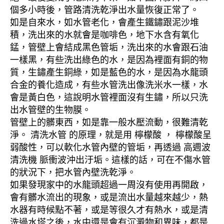
個多小時後，管路清洗乾淨出水量恢復正常了。
如是自來水，如水管老化，會產生鐵鏽跟泥沙堆
積，洗出來的水就會是咖啡色，地下水含有氧化
錳，管壁上會結成黑色管垢，洗出來的水會跟石油
一樣黑，有些洗出綠色的水，是因為裡面有銅的物
質，生鏽產生銅綠，如是藍色的水，是因為水龍頭
合金的養化造成，有些水管洗出像洗米水一樣，水
會是黃白色，這說明水管裡面沒有生鏽，所以只洗
出水管壁的生物膜。
管壁上的髒東西，如是靠一般水壓流動，很難清乾
淨。 清洗水管 的原理，就是用 檸檬酸 ， 檸檬酸呈
弱酸性，可以軟化水管內壁的管垢，再透過 高週波
清洗機 脈衝波沖出汙垢。這樣的話，可在不傷水管
的狀況下，把水管內壁洗乾淨。
如果發現家中的水龍頭超過一周沒有使用再開啟，
會有髒水流出的現象，或是流出水量越來越少，熱
水器有時候點不著，或是等很久才有熱水，或是清
洗過水塔之後，水中還是會有沉澱物和異味，都是