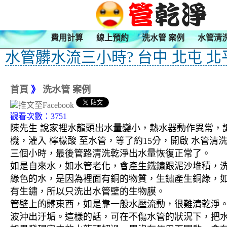
費用計算
線上預約
洗水管 案例
水管清
水管髒水流三小時? 台中 北屯 北
首頁
》
洗水管 案例
觀看次數：3751
陳先生 說家裡水龍頭出水量變小，熱水器動作異常，讓
機，灌入 檸檬酸 至水管，等了約15分，開啟 水管
三個小時，最後管路清洗乾淨出水量恢復正常了。
如是自來水，如水管老化，會產生鐵鏽跟泥沙堆積，
綠色的水，是因為裡面有銅的物質，生鏽產生銅綠，
有生鏽，所以只洗出水管壁的生物膜。
管壁上的髒東西，如是靠一般水壓流動，很難清乾淨。 
波沖出汙垢。這樣的話，可在不傷水管的狀況下，把