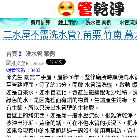
費用計算
線上預約
洗水管 案例
水管清
二水屋不需洗水管? 苗栗 竹南 萬
首頁
》
洗水管 案例
觀看次數：3433
邱先生 剛買二手屋，屋齡20年，整修廁所時順便洗水
至管路裡面，等了約15分，開啟 水管清洗機 ，啟動
如是自來水，如水管老化，會產生鐵鏽跟泥沙堆積，
綠色的水，是因為裡面有銅的物質，生鏽產生銅綠，
有生鏽，所以只洗出水管壁的生物膜。
管壁上的髒東西，如是靠一般水壓流動，很難清乾淨。 
波沖出汙垢。這樣的話，可在不傷水管的狀況下，把
如果發現家中的水龍頭超過一周沒有使用再開啟，會