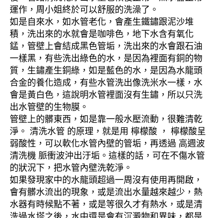
運作，周小姐終於可以舒服的洗澡了。
如是自來水，如水管老化，會產生鐵鏽跟泥沙堆
積，洗出來的水就會是咖啡色，地下水含有氧化
錳，管壁上會結成黑色管垢，洗出來的水會跟石油
一樣黑，有些洗出綠色的水，是因為裡面有銅的物
質，生鏽產生銅綠，如是藍色的水，是因為水龍頭
合金的養化造成，有些水管洗出像洗米水一樣，水
會是黃白色，這說明水管裡面沒有生鏽，所以只洗
出水管壁的生物膜。
管壁上的髒東西，如是靠一般水壓流動，很難清乾
淨。 清洗水管 的原理，就是用 檸檬酸 ， 檸檬酸呈
弱酸性，可以軟化水管內壁的管垢，再透過 高週波
清洗機 脈衝波沖出汙垢。這樣的話，可在不傷水管
的狀況下，把水管內壁洗乾淨。
如果發現家中的水龍頭超過一周沒有使用再開啟，
會有髒水流出的現象，或是流出水量越來越少，熱
水器有時候點不著，或是等很久才有熱水，或是清
洗過水塔之後，水中還是會有沉澱物和異味，都是