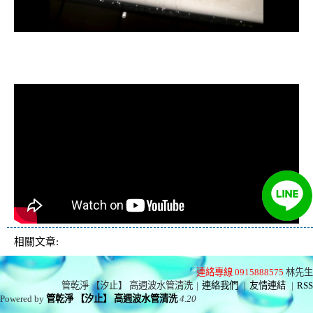
清洗水管, 水管清洗, 洗水管, 熱水忽
冷忽熱
相關文章:
連絡專線 0915888575
林先生
管乾淨 【汐止】 高週波水管清洗
|
連絡我們
|
友情連結
|
RSS
Powered by
管乾淨 【汐止】 高週波水管清洗
4.20