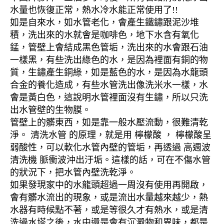
水量也恢復正常，熱水冷水能正常使用了!!
如是自來水，如水管老化，會產生鐵鏽跟泥沙堆
積，洗出來的水就會是咖啡色，地下水含有氧化
錳，管壁上會結成黑色管垢，洗出來的水會跟石油
一樣黑，有些洗出綠色的水，是因為裡面有銅的物
質，生鏽產生銅綠，如是藍色的水，是因為水龍頭
合金的養化造成，有些水管洗出像洗米水一樣，水
會是黃白色，這說明水管裡面沒有生鏽，所以只洗
出水管壁的生物膜。
管壁上的髒東西，如是靠一般水壓流動，很難清乾
淨。 清洗水管 的原理，就是用 檸檬酸 ， 檸檬酸呈
弱酸性，可以軟化水管內壁的管垢，再透過 高週波
清洗機 脈衝波沖出汙垢。這樣的話，可在不傷水管
的狀況下，把水管內壁洗乾淨。
如果發現家中的水龍頭超過一周沒有使用再開啟，
會有髒水流出的現象，或是流出水量越來越少，熱
水器有時候點不著，或是等很久才有熱水，或是清
洗過水塔之後，水中還是會有沉澱物和異味，都是