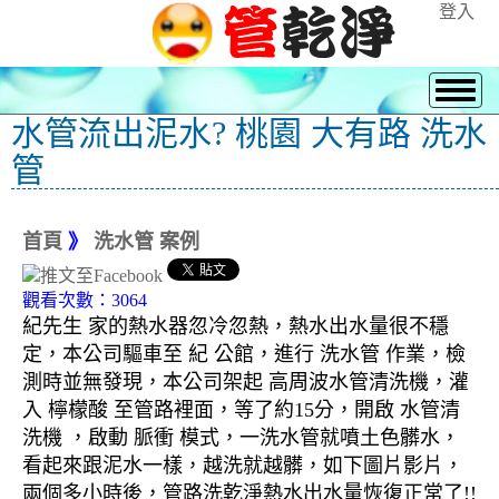
登入
水管流出泥水? 桃園 大有路 洗水
管
首頁
》
洗水管 案例
觀看次數：3064
紀先生 家的熱水器忽冷忽熱，熱水出水量很不穩
定，本公司驅車至 紀 公館，進行 洗水管 作業，檢
測時並無發現，本公司架起 高周波水管清洗機，灌
入 檸檬酸 至管路裡面，等了約15分，開啟 水管清
洗機 ，啟動 脈衝 模式，一洗水管就噴土色髒水，
看起來跟泥水一樣，越洗就越髒，如下圖片影片，
兩個多小時後，管路洗乾淨熱水出水量恢復正常了!!