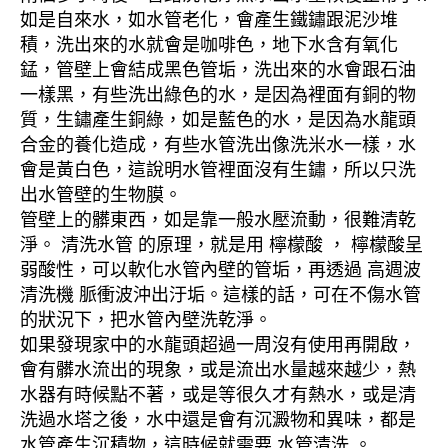
如是自來水，如水管老化，會產生鐵鏽跟泥沙堆
積，洗出來的水就會是咖啡色，地下水含有氧化
錳，管壁上會結成黑色管垢，洗出來的水會跟石油
一樣黑，有些洗出綠色的水，是因為裡面有銅的物
質，生鏽產生銅綠，如是藍色的水，是因為水龍頭
合金的養化造成，有些水管洗出像洗米水一樣，水
會是黃白色，這說明水管裡面沒有生鏽，所以只洗
出水管壁的生物膜。
管壁上的髒東西，如是靠一般水壓流動，很難清乾
淨。 清洗水管 的原理，就是用 檸檬酸 ， 檸檬酸呈
弱酸性，可以軟化水管內壁的管垢，再透過 高週波
清洗機 脈衝波沖出汙垢。這樣的話，可在不傷水管
的狀況下，把水管內壁洗乾淨。
如果發現家中的水龍頭超過一周沒有使用再開啟，
會有髒水流出的現象，或是流出水量越來越少，熱
水器有時候點不著，或是等很久才有熱水，或是清
洗過水塔之後，水中還是會有沉澱物和異味，都是
水管產生沉積物，這時候就需要 水管清洗 。