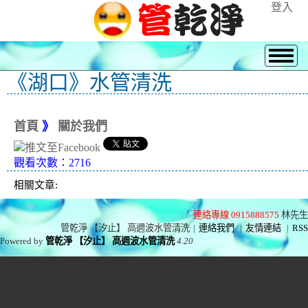
登入
《湖口》水管清洗
首頁
》
關於我們
觀看次數：2716
相關文章:
連絡專線 0915888575
林先生
管乾淨 【汐止】 高週波水管清洗
|
連絡我們
|
友情連結
|
RSS
Powered by
管乾淨 【汐止】 高週波水管清洗
4.20