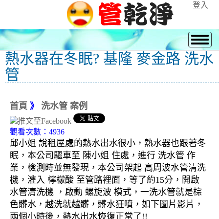
登入
熱水器在冬眠? 基隆 麥金路 洗水
管
首頁
》
洗水管 案例
觀看次數：4936
邱小姐 說租屋處的熱水出水很小，熱水器也跟著冬
眠，本公司驅車至 陳小姐 住處，進行 洗水管 作
業，檢測時並無發現，本公司架起 高周波水管清洗
機，灌入 檸檬酸 至管路裡面，等了約15分，開啟
水管清洗機 ，啟動 螺旋波 模式，一洗水管就是棕
色髒水，越洗就越髒，髒水狂噴，如下圖片影片，
兩個小時後，熱水出水恢復正常了!!