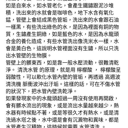
如是自來水，如水管老化，會產生鐵鏽跟泥沙堆
積，洗出來的水就會是咖啡色，地下水含有氧化
錳，管壁上會結成黑色管垢，洗出來的水會跟石油
一樣黑，有些洗出綠色的水，是因為裡面有銅的物
質，生鏽產生銅綠，如是藍色的水，是因為水龍頭
合金的養化造成，有些水管洗出像洗米水一樣，水
會是黃白色，這說明水管裡面沒有生鏽，所以只洗
出水管壁的生物膜。
管壁上的髒東西，如是靠一般水壓流動，很難清乾
淨。 清洗水管 的原理，就是用 檸檬酸 ， 檸檬酸呈
弱酸性，可以軟化水管內壁的管垢，再透過 高週波
清洗機 脈衝波沖出汙垢。這樣的話，可在不傷水管
的狀況下，把水管內壁洗乾淨。
如果發現家中的水龍頭超過一周沒有使用再開啟，
會有髒水流出的現象，或是流出水量越來越少，熱
水器有時候點不著，或是等很久才有熱水，或是清
洗過水塔之後，水中還是會有沉澱物和異味，都是
水管產生沉積物，這時候就需要 水管清洗 。