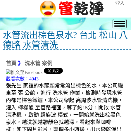
登入
水管流出棕色泉水? 台北 松山 八
德路 水管清洗
首頁
》
洗水管 案例
觀看次數：4043
張先生 家裡的水龍頭常常流出棕色的水，本公司驅
車至 張 公館，進行 洗水管 作業，檢測時發現水管
內都是棕色鐵鏽，本公司架起 高周波水管清洗機，
灌入 檸檬酸 至管路裡面，等了約15分，開啟 水管
清洗機 ，啟動 螺旋波 模式，一開始就洗出棕黑色
泉水，越洗就越髒顏色就越深，看起來與咖啡一
樣，如下圖片影片，兩個多小時後，出水變乾淨出