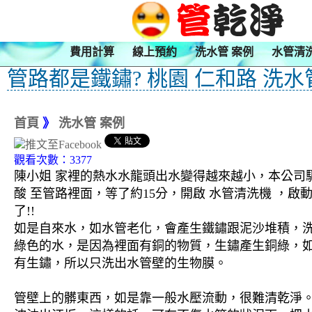
費用計算
線上預約
洗水管 案例
水管清
管路都是鐵鏽? 桃園 仁和路 洗水
首頁
》
洗水管 案例
觀看次數：3377
陳小姐 家裡的熱水水龍頭出水變得越來越小，本公司驅
酸 至管路裡面，等了約15分，開啟 水管清洗機 ，
了!!
如是自來水，如水管老化，會產生鐵鏽跟泥沙堆積，
綠色的水，是因為裡面有銅的物質，生鏽產生銅綠，
有生鏽，所以只洗出水管壁的生物膜。
管壁上的髒東西，如是靠一般水壓流動，很難清乾淨。 