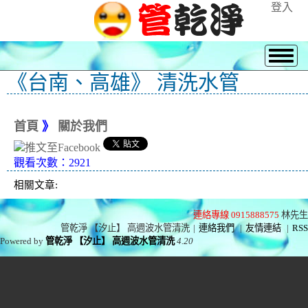
登入
《台南、高雄》 清洗水管
首頁
》
關於我們
觀看次數：2921
相關文章:
連絡專線 0915888575
林先生
管乾淨 【汐止】 高週波水管清洗
|
連絡我們
|
友情連結
|
RSS
Powered by
管乾淨 【汐止】 高週波水管清洗
4.20