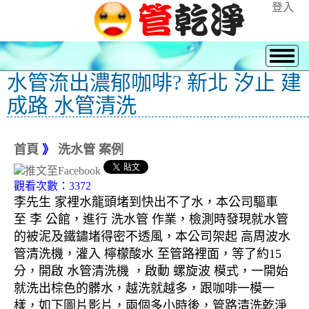
登入
水管流出濃郁咖啡? 新北 汐止 建
成路 水管清洗
首頁
》
洗水管 案例
觀看次數：3372
李先生 家裡水龍頭堵到快出不了水，本公司驅車
至 李 公館，進行 洗水管 作業，檢測時發現就水管
的被泥及鐵鏽堵得密不透風，本公司架起 高周波水
管清洗機，灌入 檸檬酸水 至管路裡面，等了約15
分，開啟 水管清洗機 ，啟動 螺旋波 模式，一開始
就洗出棕色的髒水，越洗就越多，跟咖啡一模一
樣，如下圖片影片，兩個多小時後，管路清洗乾淨