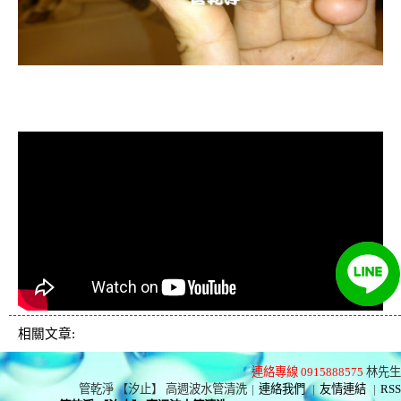
清洗水管, 水管清洗, 洗水管, 熱水忽
冷忽熱
相關文章:
連絡專線 0915888575
林先生
管乾淨 【汐止】 高週波水管清洗
|
連絡我們
|
友情連結
|
RSS