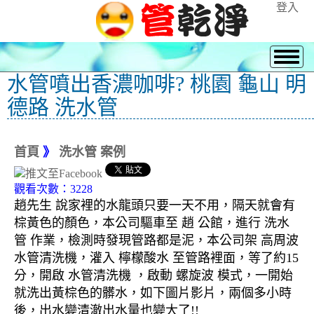
登入
水管噴出香濃咖啡? 桃園 龜山 明
德路 洗水管
首頁
》
洗水管 案例
觀看次數：3228
趙先生 說家裡的水龍頭只要一天不用，隔天就會有
棕黃色的顏色，本公司驅車至 趙 公館，進行 洗水
管 作業，檢測時發現管路都是泥，本公司架 高周波
水管清洗機，灌入 檸檬酸水 至管路裡面，等了約15
分，開啟 水管清洗機 ，啟動 螺旋波 模式，一開始
就洗出黃棕色的髒水，如下圖片影片，兩個多小時
後，出水變清澈出水量也變大了!!