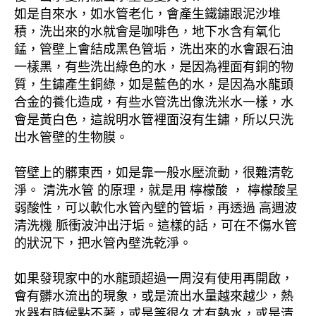
如是自來水，如水管老化，會產生鐵鏽跟泥沙堆
積，洗出來的水就會是咖啡色，地下水含有氧化
錳，管壁上會結成黑色管垢，洗出來的水會跟石油
一樣黑，有些洗出綠色的水，是因為裡面有銅的物
質，生鏽產生銅綠，如是藍色的水，是因為水龍頭
合金的養化造成，有些水管洗出像洗米水一樣，水
會是黃白色，這說明水管裡面沒有生鏽，所以只洗
出水管壁的生物膜。
管壁上的髒東西，如是靠一般水壓流動，很難清乾
淨。 清洗水管 的原理，就是用 檸檬酸 ， 檸檬酸呈
弱酸性，可以軟化水管內壁的管垢，再透過 高週波
清洗機 脈衝波沖出汙垢。這樣的話，可在不傷水管
的狀況下，把水管內壁洗乾淨。
如果發現家中的水龍頭超過一周沒有使用再開啟，
會有髒水流出的現象，或是流出水量越來越少，熱
水器有時候點不著，或是等很久才有熱水，或是清