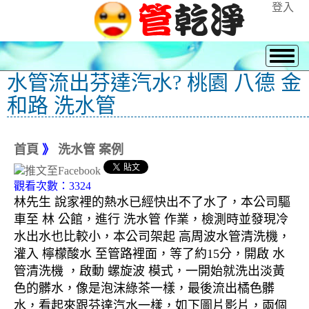
登入
水管流出芬達汽水? 桃園 八德 金
和路 洗水管
首頁
》
洗水管 案例
觀看次數：3324
林先生 說家裡的熱水已經快出不了水了，本公司驅
車至 林 公館，進行 洗水管 作業，檢測時並發現冷
水出水也比較小，本公司架起 高周波水管清洗機，
灌入 檸檬酸水 至管路裡面，等了約15分，開啟 水
管清洗機 ，啟動 螺旋波 模式，一開始就洗出淡黃
色的髒水，像是泡沫綠茶一樣，最後流出橘色髒
水，看起來跟芬達汽水一樣，如下圖片影片，兩個