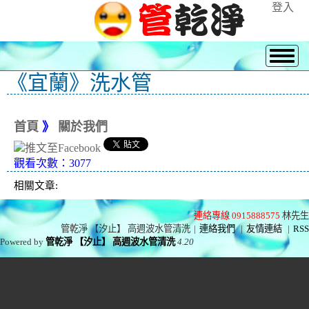
登入
《宜蘭》洗水管
首頁
》
關於我們
觀看次數：3077
相關文章:
連絡專線 0915888575
林先生
管乾淨 【汐止】 高週波水管清洗
|
連絡我們
|
友情連結
|
RSS
Powered by
管乾淨 【汐止】 高週波水管清洗
4.20