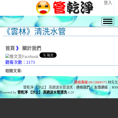
登入
《雲林》清洗水管
首頁
》
關於我們
觀看次數：2173
相關文章:
連絡專線 0915888575
林先生
管乾淨 【汐止】 高週波水管清洗
|
連絡我們
|
友情連結
|
RSS
Powered by
管乾淨 【汐止】 高週波水管清洗
4.20