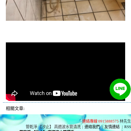
清洗水管, 水管清洗, 洗水管, 熱水忽
冷忽熱
相關文章:
連絡專線 0915888575
林先生
管乾淨 【汐止】 高週波水管清洗
|
連絡我們
|
友情連結
|
RSS