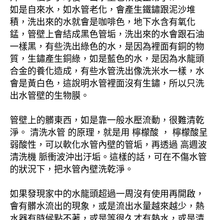
如是自來水，如水管老化，會產生鐵鏽跟泥沙堆
積，洗出來的水就會是咖啡色，地下水含有氧化
錳，管壁上會結成黑色管垢，洗出來的水會跟石油
一樣黑，有些洗出綠色的水，是因為裡面有銅的物
質，生鏽產生銅綠，如是藍色的水，是因為水龍頭
合金的養化造成，有些水管洗出像洗米水一樣，水
會是黃白色，這說明水管裡面沒有生鏽，所以只洗
出水管壁的生物膜。
管壁上的髒東西，如是靠一般水壓流動，很難清乾
淨。 清洗水管 的原理，就是用 檸檬酸 ， 檸檬酸呈
弱酸性，可以軟化水管內壁的管垢，再透過 高週波
清洗機 脈衝波沖出汙垢。這樣的話，可在不傷水管
的狀況下，把水管內壁洗乾淨。
如果發現家中的水龍頭超過一周沒有使用再開啟，
會有髒水流出的現象，或是流出水量越來越少，熱
水器有時候點不著，或是等很久才有熱水，或是清