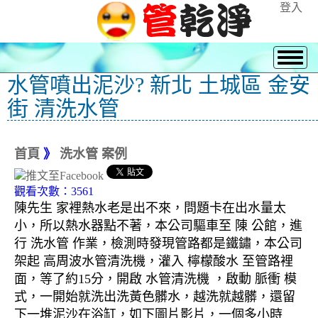
登入
水管噴出泥沙? 新北 土城區 金安
街 清洗水管
首頁
》
洗水管 案例
觀看次數：3561
陳先生 家裡熱水老是出不來，問題卡在出水量太
小，所以熱水器點不著，本公司驅車至 陳 公館，進
行 洗水管 作業，檢測時發現管路都是鐵鏽，本公司
架起 高周波水管清洗機，灌入 檸檬酸水 至管路裡
面，等了約15分，開啟 水管清洗機 ，啟動 脈衝 模
式，一開始就洗出洗黃色髒水，越洗就越髒，還留
下一堆泥沙在浴缸，如下圖片影片，一個多小時