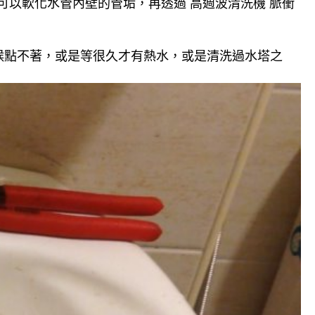
可以軟化水管內壁的管垢，再透過 高週波清洗機 脈衝
候點不著，或是等很久才有熱水，或是清洗過水塔之