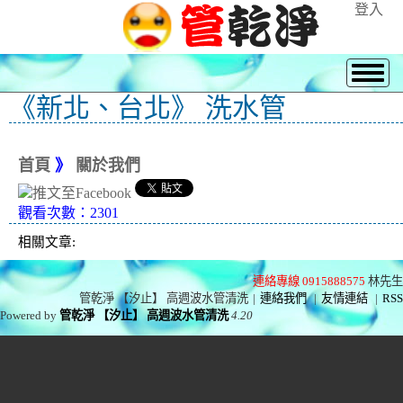
登入
《新北、台北》 洗水管
首頁
》
關於我們
觀看次數：2301
相關文章:
連絡專線 0915888575
林先生
管乾淨 【汐止】 高週波水管清洗
|
連絡我們
|
友情連結
|
RSS
Powered by
管乾淨 【汐止】 高週波水管清洗
4.20