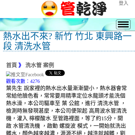
登入
熱水出不來? 新竹 竹北 東興路一
段 清洗水管
首頁
》
洗水管 案例
觀看次數：4276
葉先生 說家裡的熱水出水量漸漸變小，熱水器會常
常給他臉色看，常常要用精準定位水龍頭才能洗個
熱水澡，本公司驅車至 葉 公館，進行 清洗水管 ，
檢測時無發現甚麼，本公司便架起 高周波水管清洗
機，灌入 檸檬酸水 至管路裡面，等了約15分，開
啟 水管清洗機 ，啟動 螺旋波 模式，一開始就洗出
髒水，顏色越來越濃，源源不絕，越洗就越髒，劉