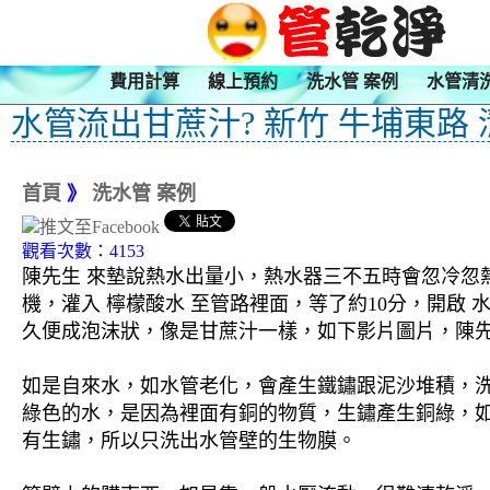
費用計算
線上預約
洗水管 案例
水管清
水管流出甘蔗汁? 新竹 牛埔東路
首頁
》
洗水管 案例
觀看次數：4153
陳先生 來墊說熱水出量小，熱水器三不五時會忽冷忽熱
機，灌入 檸檬酸水 至管路裡面，等了約10分，開啟
久便成泡沫狀，像是甘蔗汁一樣，如下影片圖片，陳先
如是自來水，如水管老化，會產生鐵鏽跟泥沙堆積，
綠色的水，是因為裡面有銅的物質，生鏽產生銅綠，
有生鏽，所以只洗出水管壁的生物膜。