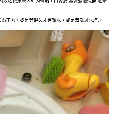
可以軟化水管內壁的管垢，再透過 高週波清洗機 脈衝
候點不著，或是等很久才有熱水，或是清洗過水塔之