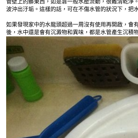
管壁上的髒東西，如是靠一般水壓流動，很難清乾淨。 
波沖出汙垢。這樣的話，可在不傷水管的狀況下，把
如果發現家中的水龍頭超過一周沒有使用再開啟，會
後，水中還是會有沉澱物和異味，都是水管產生沉積物