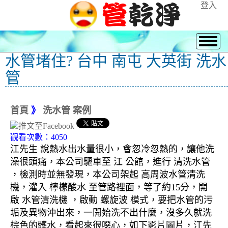
登入
水管堵住? 台中 南屯 大英街 洗水
管
首頁
》
洗水管 案例
觀看次數：4050
江先生 說熱水出水量很小，會忽冷忽熱的，讓他洗
澡很頭痛，本公司驅車至 江 公館，進行 清洗水管
，檢測時並無發現，本公司架起 高周波水管清洗
機，灌入 檸檬酸水 至管路裡面，等了約15分，開
啟 水管清洗機 ，啟動 螺旋波 模式，要把水管的污
垢及異物沖出來，一開始洗不出什麼，沒多久就洗
棕色的髒水，看起來很噁心，如下影片圖片，江先